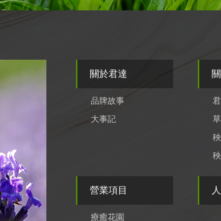
關於君達
關
品牌故事
君
大事記
草
秧
秧
營業項目
人
療癒花園