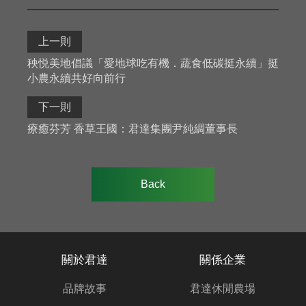
上一則
秧悦美地倡議「愛地球吃有機．蔬食低碳挺永續」挺
小農永續共好向前行
下一則
療癒芬芳 香草王國：君達集團尹純綢董事長
Back
關於君達
關係企業
品牌故事
君達休閒農場